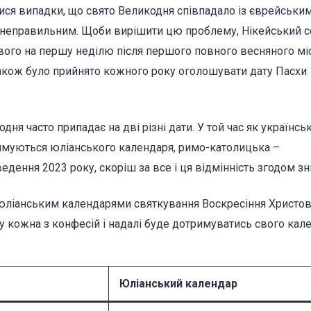
лися випадки, що свято Великодня співпадало із єврейськи
о неправильним. Щоби вирішити цю проблему, Нікейський 
вого на першу неділю після першого повного весняного міс
 також було прийнято кожного року оголошувати дату Пасхи
ня часто припадає на дві різні дати. У той час як українсь
имуються юліанського календаря, римо-католицька –
едення 2023 року, скоріш за все і ця відмінність згодом зн
а юліанським календарями святкування Воскресіння Христов
у кожна з конфесій і надалі буде дотримуватись свого кале
Юліанський календар