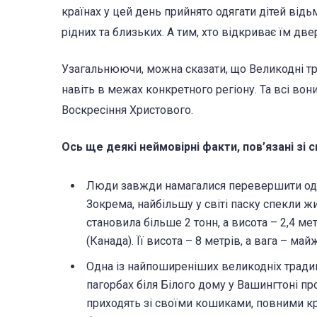
країнах у цей день прийнято одягати дітей відь
рідних та близьких. А тим, хто відкриває їм дв
Узагальнюючи, можна сказати, що Великодні трад
навіть в межах конкретного регіону. Та всі вон
Воскресіння Христового.
Ось ще деякі неймовірні факти, пов’язані зі 
Люди завжди намагалися перевершити один 
Зокрема, найбільшу у світі паску спекли жит
становила більше 2 тонн, а висота – 2,4 ме
(Канада). Її висота – 8 метрів, а вага – май
Одна із найпоширеніших великодніх традиці
пагорбах біля Білого дому у Вашингтоні пр
приходять зі своїми кошиками, повними кра