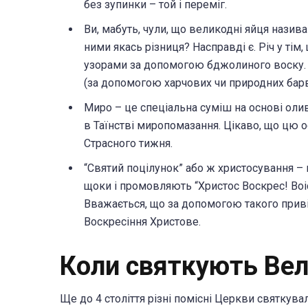
без зупинки – той і переміг.
Ви, мабуть, чули, що великодні яйця назив
ними якась різниця? Насправді є. Річ у тім
узорами за допомогою бджолиного воску.
(за допомогою харчових чи природних барв
Миро – це спеціальна суміш на основі олив
в Таїнстві миропомазання. Цікаво, що цю о
Страсного тижня.
“Святий поцілунок” або ж христосування – 
щоки і промовляють “Христос Воскрес! Воіс
Вважається, що за допомогою такого прив
Воскресіння Христове.
Коли святкують Ве
Ще до 4 століття різні помісні Церкви святкува