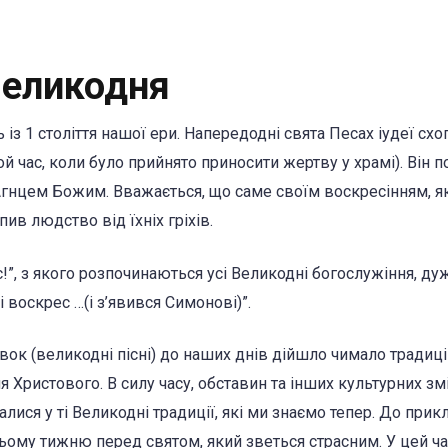
 Великодня
із 1 століття нашої ери. Напередодні свята Песах іудеї схо
той час, коли було прийнято приносити жертву у храмі). Він п
 Агнцем Божим. Вважається, що саме своїм воскресінням, я
пив людство від їхніх гріхів.
!”, з якого розпочинаються усі Великодні богослужіння, ду
і воскрес …(і з’явився Симонові)”.
вок (великодні пісні) до наших днів дійшло чимало традиці
 Христового. В силу часу, обставин та інших культурних зм
ися у ті Великодні традиції, які ми знаємо тепер. До прикл
ому тижню перед святом, який зветься страсним. У цей ча