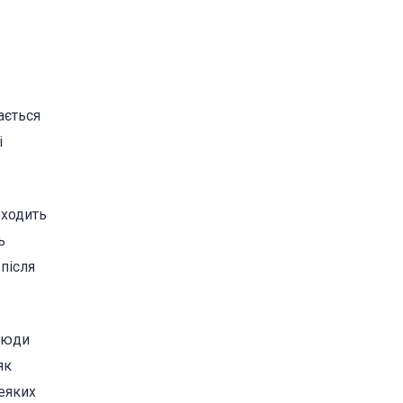
ається
і
оходить
ь
після
 люди
як
еяких