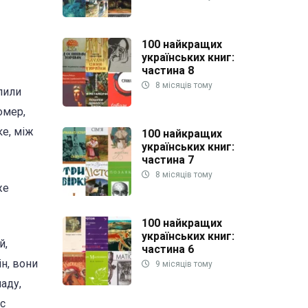
100 найкращих
українських книг:
частина 8
8 місяців тому
пили
омер,
ке, між
100 найкращих
українських книг:
частина 7
8 місяців тому
же
100 найкращих
українських книг:
й,
частина 6
ін, вони
9 місяців тому
аду,
с