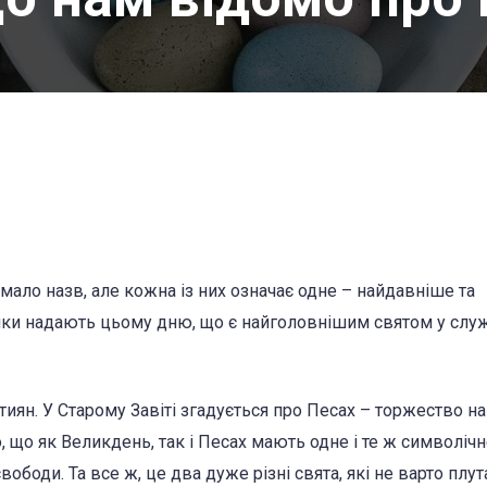
мало назв, але кожна із них означає одне – найдавніше та
лики надають цьому дню, що є найголовнішим святом у сл
иян. У Старому Завіті згадується про Песах – торжество на
о, що як Великдень, так і Песах мають одне і те ж символіч
вободи. Та все ж, це два дуже різні свята, які не варто плу