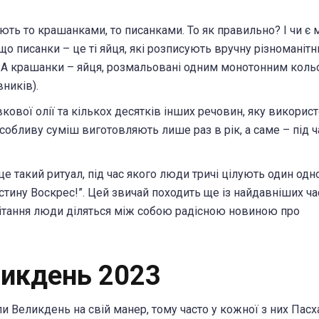
ають то крашанками, то писанками. То як правильно? І чи є 
, що писанки – це ті яйця, які розписують вручну різноманіт
 А крашанки – яйця, розмальовані одним монотонним кол
ників).
кової олії та кількох десятків інших речовин, яку викори
собливу суміш виготовляють лише раз в рік, а саме – під ч
це такий ритуал, під час якого люди тричі цілують один одн
тину Воскрес!”. Цей звичай походить ще із найдавніших час
ітання люди діляться між собою радісною новиною про
ликдень 2023
ли Великдень на свій манер, тому часто у кожної з них Пасх