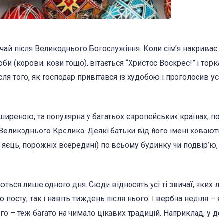
чай після Великоднього Богослужіння. Коли сім’я накриває
би (корови, кози тощо), вітається “Христос Воскрес!” і торк
ля того, як господар привітався із худобою і проголосив ус
поширеною, та популярна у багатьох європейських країнах, п
 Великоднього Кролика. Деякі батьки від його імені ховают
 яєць, порожніх всередині) по всьому будинку чи подвір’ю, 
ються лише одного дня. Сюди відносять усі ті звичаї, яких
осту, так і навіть тиждень після нього. І вербна неділя – 
 – теж багато на чимало цікавих традицій. Наприклад, у д