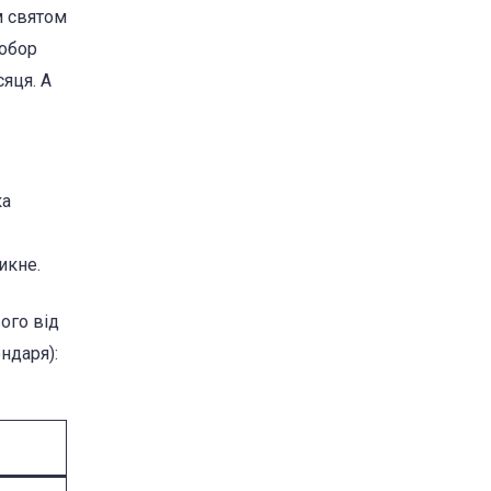
м святом
собор
яця. А
ка
икне.
ого від
ндаря):