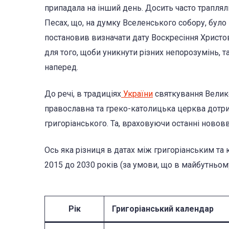
припадала на інший день. Досить часто трапля
Песах, що, на думку Вселенського собору, бул
постановив визначати дату Воскресіння Христо
для того, щоби уникнути різних непорозумінь,
наперед.
До речі, в традиціях
України
святкування Великод
православна та греко-католицька церква дотр
григоріанського. Та, враховуючи останні нововв
Ось яка різниця в датах між григоріанським т
2015 до 2030 років (за умови, що в майбутньом
Рік
Григоріанський календар