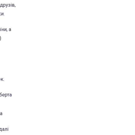
друзів,
и.
ни, а
)
к.
ьберта
на
далі