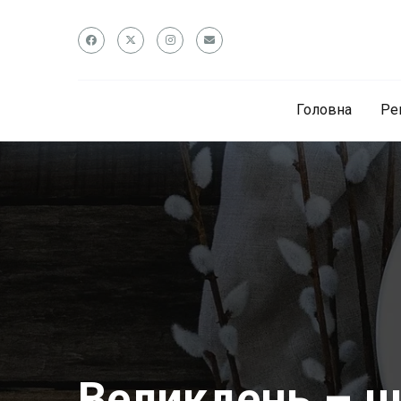
Головна
Ре
Великдень – щ