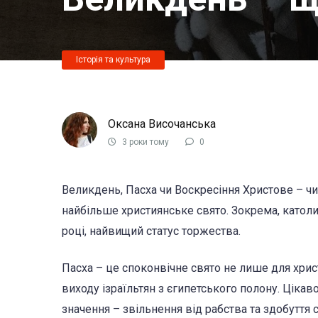
Історія та культура
Оксана Височанська
3 роки тому
0
Великдень, Пасха чи Воскресіння Христове – чи
найбільше християнське свято. Зокрема, като
році, найвищий статус торжества.
Пасха – це споконвічне свято не лише для христ
виходу ізраїльтян з єгипетського полону. Цікав
значення – звільнення від рабства та здобуття с