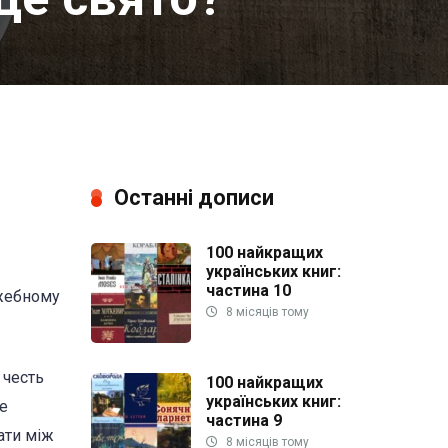
Останні дописи
100 найкращих
українських книг:
частина 10
ужебному
8 місяців тому
 честь
100 найкращих
українських книг:
не
частина 9
тати між
8 місяців тому