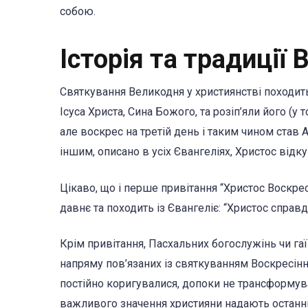
собою.
Історія та традиції
Святкування Великодня у християнстві походить 
Ісуса Христа, Сина Божого, та розіп’яли його (у 
але воскрес на третій день і таким чином став
іншим, описано в усіх Євангеліях, Христос відку
Цікаво, що і перше привітання “Христос Воскрес
давнє та походить із Євангеліє: “Христос справд
Крім привітання, Пасхальних богослужінь чи гаї
напряму пов’язаних із святкуванням Воскресіння
постійно коригувалися, допоки не трансформувал
важливого значення християни надають останнь