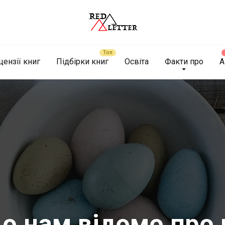
цензії книг
Підбірки книг
Освіта
Факти про
А
о нам відомо про 