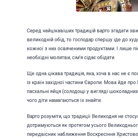
Серед найцікавіших традицій варто згадати зви
великодній обід, то господар спершу іде до худо
кожної з них освяченими продуктами. І лише піс
необхідні молитви, сім’я сідає обідати.
Ще одна цікава традиція, яка, хоча в нас не є 
із країн західної частини Європи. Мова йде про
пасхальні яйця (солодощі у вигляді шоколадних
чого діти намагаються їх знайти.
Варто розуміти, що традиції Великодня не стосу
дотримуються як протягом усього Великоднього п
передвісник наближення Воскресіння Христового