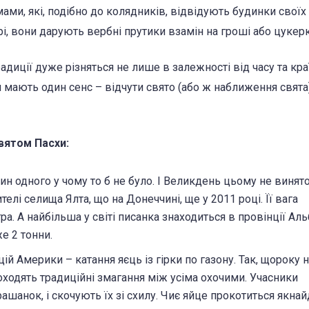
мами, які, подібно до колядників, відвідують будинки своїх 
ері, вони дарують вербні прутики взамін на гроші або цукерк
иції дуже різняться не лише в залежності від часу та краї
и мають один сенс – відчути свято (або ж наближення свята
святом Пасхи:
одного у чому то б не було. І Великдень цьому не винято
елі селища Ялта, що на Донеччині, ще у 2011 році. Її вага
тра. А найбільша у світі писанка знаходиться в провінції Ал
же 2 тонни.
й Америки – катання яєць із гірки по газону. Так, щороку 
оходять традиційні змагання між усіма охочими. Учасники
шанок, і скочують їх зі схилу. Чиє яйце прокотиться якнай