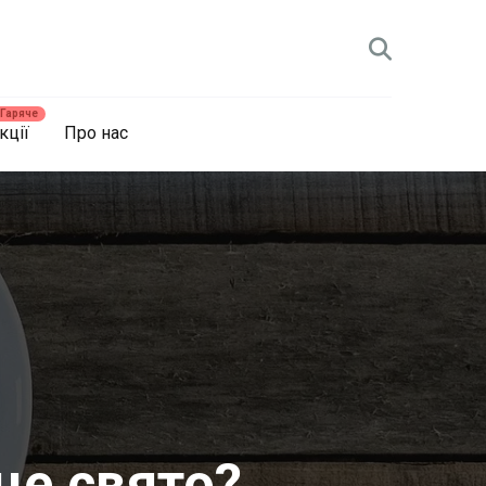
кції
Про нас
це свято?