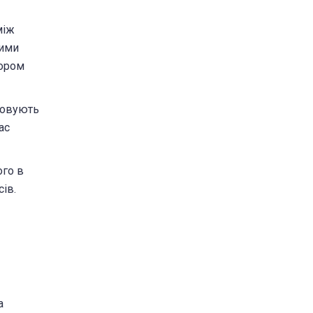
між
ними
ьором
стовують
ас
ого в
ів.
а