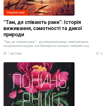
Рецензії книг
“Там, де співають раки”: Історія
виживання, самотності та дикої
природи
“Там, де співають раки” – це унікальний роман, який викликає
неоднозначні відгуки, але безперечно залишає глибокий слід ...
1 рік тому
0