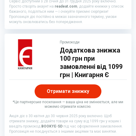
Сервіс доступний з 28 січня до 31 грудня 2025 року включно.
Просто створіть акаунт на
readeat.com
, додайте книжки у список
бажаного, поділіться ним — і очікуйте приємні сюрпризи!
Пропозиція діє постійно в межах зазначеного терміну, умови
можуть оновлюватись без попередження.
Промокоди
Додаткова знижка
100 грн при
замовленні від 1099
грн | Книгарня Є
Отримати знижку
*Це партнерське посилання — ваша ціна не змінюється, але ми
можемо отримати комісію.
Акція діє з 30 квітня до 30 червня 2025 року включно. Щоб
отримати знижку, додайте товари на суму від 1099 грн у кошик і
введіть промокод
BOOKYE-SD
під час оформлення замовлення.
Пропозиція не поєднується з іншими акціями та має винятки.