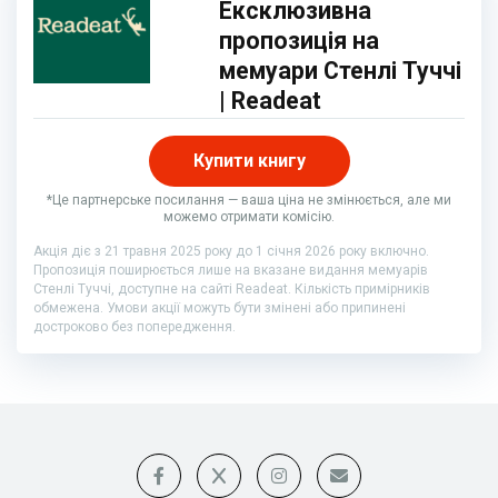
Ексклюзивна
пропозиція на
мемуари Стенлі Туччі
| Readeat
Купити книгу
*Це партнерське посилання — ваша ціна не змінюється, але ми
можемо отримати комісію.
Акція діє з 21 травня 2025 року до 1 січня 2026 року включно.
Пропозиція поширюється лише на вказане видання мемуарів
Стенлі Туччі, доступне на сайті Readeat. Кількість примірників
обмежена. Умови акції можуть бути змінені або припинені
достроково без попередження.