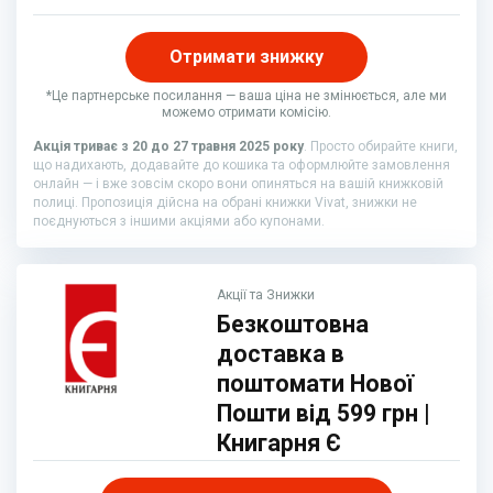
Отримати знижку
*Це партнерське посилання — ваша ціна не змінюється, але ми
можемо отримати комісію.
Акція триває з 20 до 27 травня 2025 року
. Просто обирайте книги,
що надихають, додавайте до кошика та оформлюйте замовлення
онлайн — і вже зовсім скоро вони опиняться на вашій книжковій
полиці. Пропозиція дійсна на обрані книжки Vivat, знижки не
поєднуються з іншими акціями або купонами.
Акції та Знижки
Безкоштовна
доставка в
поштомати Нової
Пошти від 599 грн |
Книгарня Є