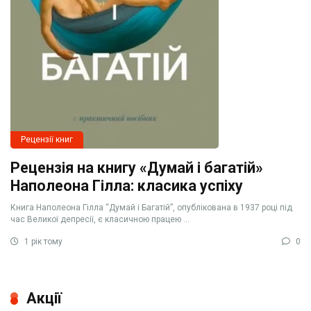
Рецензії книг
Рецензія на книгу «Думай і багатій»
Наполеона Гілла: класика успіху
Книга Наполеона Гілла “Думай і Багатій”, опублікована в 1937 році під
час Великої депресії, є класичною працею ...
1 рік тому
0
Акції