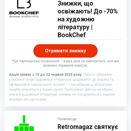
Знижки, що
освіжають! До -70%
на художню
літературу |
BookChef
Отримати знижку
*Це партнерське посилання — ваша ціна не змінюється, але ми
можемо отримати комісію.
Акція триває з 10 до 22 червня 2025 року.
Просто обирайте
улюблені твори художньої літератури, додавайте до кошика та
оформлюйте замовлення онлайн — і незабаром ці літературні
скарби опиняться у ваших руках. Пропозиція дійсна на обрані
книги з художньої літератури, знижки не поєднуються з іншими
акціями або купонами.
Промокоди
Retromagaz святкує