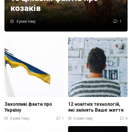
козаків
4 роки тому
1
Захопливі факти про
12 новітніх технологій,
Україну
які змінять Ваше життя
4 роки тому
1
3 роки тому
0