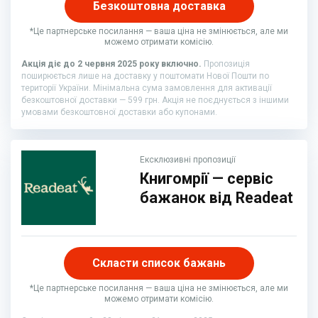
Безкоштовна доставка
*Це партнерське посилання — ваша ціна не змінюється, але ми
можемо отримати комісію.
Акція діє до 2 червня 2025 року включно.
Пропозиція
поширюється лише на доставку у поштомати Нової Пошти по
території України. Мінімальна сума замовлення для активації
безкоштовної доставки — 599 грн. Акція не поєднується з іншими
умовами безкоштовної доставки або купонами.
Ексклюзивні пропозиції
Книгомрії — сервіс
бажанок від Readeat
Скласти список бажань
*Це партнерське посилання — ваша ціна не змінюється, але ми
можемо отримати комісію.