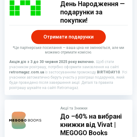
День Народження —
подарунки за
покупки!
Отримати подарунки
*Це партнерське посилання — ваша ціна не змінюється, але ми
можемо отримати комісію.
Акція діє з 3 до 30 червня 2025 року включно.
Щоб стати
учасником розіграшу, потрібно оформити замовлення на сайті
retromagaz.com.ua
із застосуванням промокоду
BIRTHDAY10
. Усі
учасники автоматично беруть участь у розіграші подарунків, який
буде проведено після завершення акції. Деталі та правила
розіграшу шукайте на сайті Retromagaz.
Акції та Знижки
До –60% на вибрані
книжки від Vivat |
MEGOGO Books