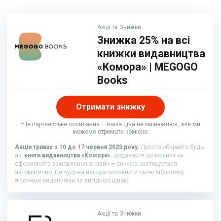
Акції та Знижки
Знижка 25% на всі
книжки видавництва
«Комора» | MEGOGO
Books
Отримати знижку
*Це партнерське посилання — ваша ціна не змінюється, але ми
можемо отримати комісію.
Акція триває з 10 до 17 червня 2025 року.
Просто обирайте будь-
які
книги видавництва «Комора»
, додавайте до кошика та
оформлюйте замовлення онлайн — знижка застосується
автоматично. Це чудова нагода поповнити свою бібліотеку
якісними виданнями за вигідною ціною.
Акції та Знижки