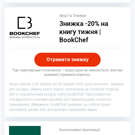
Акції та Знижки
Знижка -20% на
книгу тижня |
BookChef
Отримати знижку
*Це партнерське посилання — ваша ціна не змінюється, але ми
можемо отримати комісію.
Акція триває з 20 травня до 25 травня 2025 року включно. Знижка
діє на одну обрану книгу тижня, зазначену на головній сторінці
або у спеціальному розділі сайту BookChef. Пропозиція не
поєднується з іншими акціями або промокодами, кількість
примірників обмежена. BookChef залишає за собою право
змінювати умови або достроково завершити акцію.
Ексклюзивні пропозиції