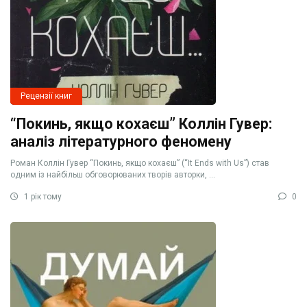
Рецензії книг
“Покинь, якщо кохаєш” Коллін Гувер:
аналіз літературного феномену
Роман Коллін Гувер “Покинь, якщо кохаєш” (“It Ends with Us”) став
одним із найбільш обговорюваних творів авторки, ...
1 рік тому
0