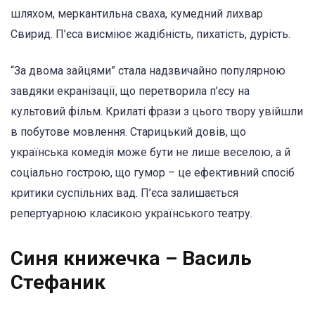
шляхом, меркантильна сваха, кумедний лихвар
Свирид. П’єса висміює жадібність, пихатість, дурість.
“За двома зайцями” стала надзвичайно популярною
завдяки екранізації, що перетворила п’єсу на
культовий фільм. Крилаті фрази з цього твору увійшли
в побутове мовлення. Старицький довів, що
українська комедія може бути не лише веселою, а й
соціально гострою, що гумор – це ефективний спосіб
критики суспільних вад. П’єса залишається
репертуарною класикою українського театру.
Синя книжечка – Василь
Стефаник