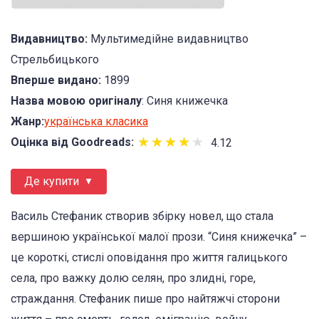
Видавництво:
Мультимедійне видавництво
Стрельбицького
Вперше видано:
1899
Назва мовою оригіналу
: Синя книжечка
Жанр:
українська класика
★
★
★
★
★
★
★
★
★
★
Оцінка від Goodreads:
4.12
Де купити
Василь Стефаник створив збірку новел, що стала
вершиною української малої прози. “Синя книжечка” –
це короткі, стислі оповідання про життя галицького
села, про важку долю селян, про злидні, горе,
страждання. Стефаник пише про найтяжчі сторони