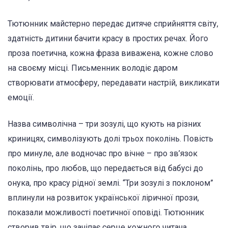
Тютюнник майстерно передає дитяче сприйняття світу,
здатність дитини бачити красу в простих речах. Його
проза поетична, кожна фраза виважена, кожне слово
на своєму місці. Письменник володіє даром
створювати атмосферу, передавати настрій, викликати
емоції.
Назва символічна – три зозулі, що кують на різних
криницях, символізують долі трьох поколінь. Повість
про минуле, але водночас про вічне – про зв’язок
поколінь, про любов, що передається від бабусі до
онука, про красу рідної землі. “Три зозулі з поклоном”
вплинули на розвиток української ліричної прози,
показали можливості поетичної оповіді. Тютюнник
створив твір, що зачіпає серце кожного читача.