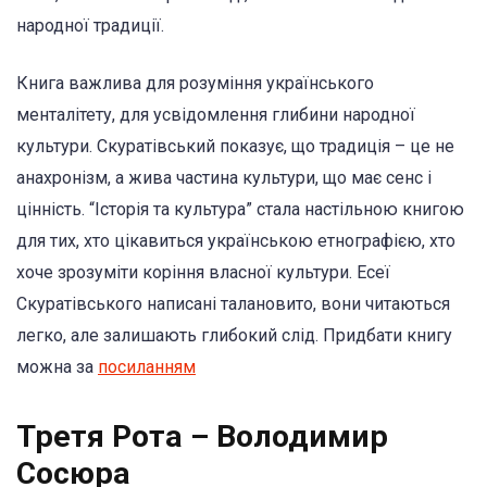
народної традиції.
Книга важлива для розуміння українського
менталітету, для усвідомлення глибини народної
культури. Скуратівський показує, що традиція – це не
анахронізм, а жива частина культури, що має сенс і
цінність. “Історія та культура” стала настільною книгою
для тих, хто цікавиться українською етнографією, хто
хоче зрозуміти коріння власної культури. Есеї
Скуратівського написані талановито, вони читаються
легко, але залишають глибокий слід. Придбати книгу
можна за
посиланням
Третя Рота – Володимир
Сосюра