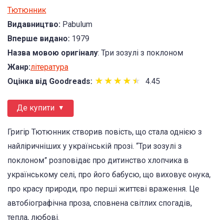
Тютюнник
Видавництво:
Pabulum
Вперше видано:
1979
Назва мовою оригіналу
: Три зозулі з поклоном
Жанр:
література
★
★
★
★
★
★
★
★
★
★
Оцінка від Goodreads:
4.45
Де купити
Григір Тютюнник створив повість, що стала однією з
найліричніших у українській прозі. “Три зозулі з
поклоном” розповідає про дитинство хлопчика в
українському селі, про його бабусю, що виховує онука,
про красу природи, про перші життєві враження. Це
автобіографічна проза, сповнена світлих спогадів,
тепла, любові.