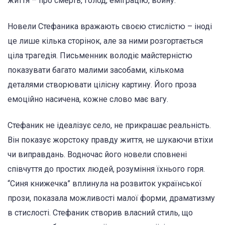
життя – про смерть, голод, еміграцію, войну.
Новели Стефаника вражають своєю стислістю – іноді
це лише кілька сторінок, але за ними розгортається
ціла трагедія. Письменник володіє майстерністю
показувати багато малими засобами, кількома
деталями створювати цілісну картину. Його проза
емоційно насичена, кожне слово має вагу.
Стефаник не ідеалізує село, не прикрашає реальність.
Він показує жорстоку правду життя, не шукаючи втіхи
чи виправдань. Водночас його новели сповнені
співчуття до простих людей, розуміння їхнього горя.
“Синя книжечка” вплинула на розвиток української
прози, показала можливості малої форми, драматизму
в стислості. Стефаник створив власний стиль, що