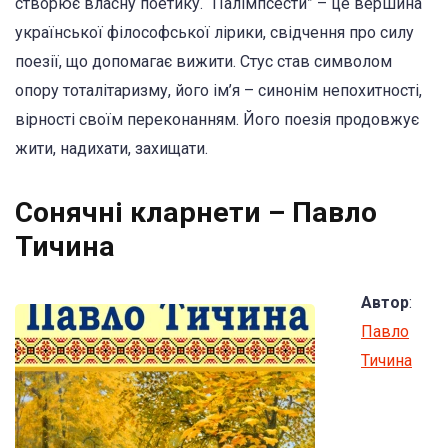
створює власну поетику. “Палімпсести” – це вершина
української філософської лірики, свідчення про силу
поезії, що допомагає вижити. Стус став символом
опору тоталітаризму, його ім’я – синонім непохитності,
вірності своїм переконанням. Його поезія продовжує
жити, надихати, захищати.
Сонячні кларнети – Павло
Тичина
Автор
:
Павло
Тичина