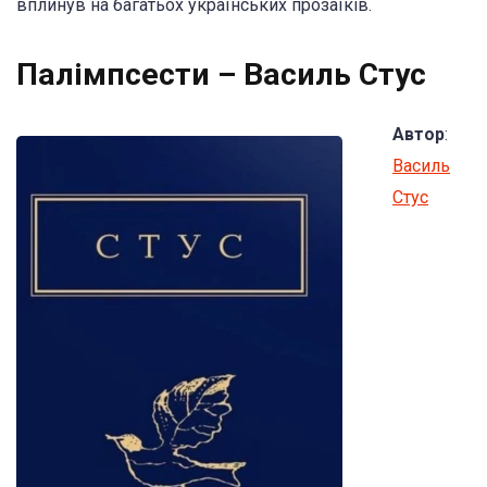
вплинув на багатьох українських прозаїків.
Палімпсести – Василь Стус
Автор
:
Василь
Стус