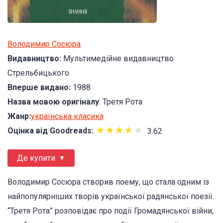
Володимир Сосюра
Видавництво:
Мультимедійне видавництво
Стрельбицького
Вперше видано:
1988
Назва мовою оригіналу
: Третя Рота
Жанр:
українська класика
★
★
★
★
★
★
★
★
★
Оцінка від Goodreads:
3.62
Де купити
Володимир Сосюра створив поему, що стала одним із
найпопулярніших творів української радянської поезії.
“Третя Рота” розповідає про події Громадянської війни,