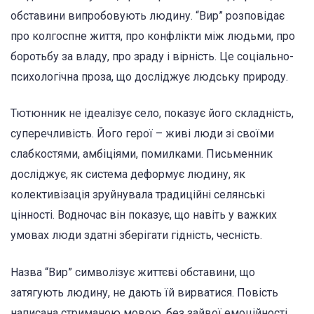
обставини випробовують людину. “Вир” розповідає
про колгоспне життя, про конфлікти між людьми, про
боротьбу за владу, про зраду і вірність. Це соціально-
психологічна проза, що досліджує людську природу.
Тютюнник не ідеалізує село, показує його складність,
суперечливість. Його герої – живі люди зі своїми
слабкостями, амбіціями, помилками. Письменник
досліджує, як система деформує людину, як
колективізація зруйнувала традиційні селянські
цінності. Водночас він показує, що навіть у важких
умовах люди здатні зберігати гідність, чесність.
Назва “Вир” символізує життєві обставини, що
затягують людину, не дають їй вирватися. Повість
написана стриманою мовою, без зайвої емоційності,