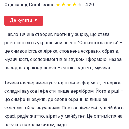
★
★
★
★
★
★
★
★
★
★
Оцінка від Goodreads:
4.20
Де купити
Павло Тичина створив поетичну збірку, що стала
революцією в українській поезії. “Сонячні кларнети” –
це символістська лірика, сповнена яскравих образів,
музичності, експериментів зі звуком і формою. Назва
передає характер поезії – світло, радість, музика.
Тичина експериментує з віршовою формою, створює
складні звукові ефекти, пише верлібром. Його вірші –
це симфонії звуків, де слова обрані не лише за
змістом, а й за звучанням. Поет оспівує світ у всій його
красі, радіє життю, вірить у майбутнє. Це оптимістична
поезія, сповнена світла, надії.