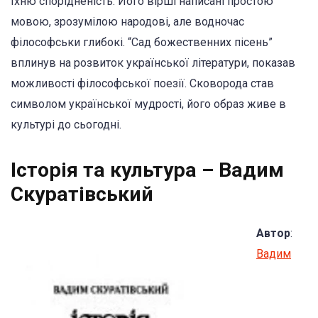
їхню спорідненість. Його вірші написані простою
мовою, зрозумілою народові, але водночас
філософськи глибокі. “Сад божественних пісень”
вплинув на розвиток української літератури, показав
можливості філософської поезії. Сковорода став
символом української мудрості, його образ живе в
культурі до сьогодні.
Історія та культура – Вадим
Скуратівський
Автор
:
Вадим