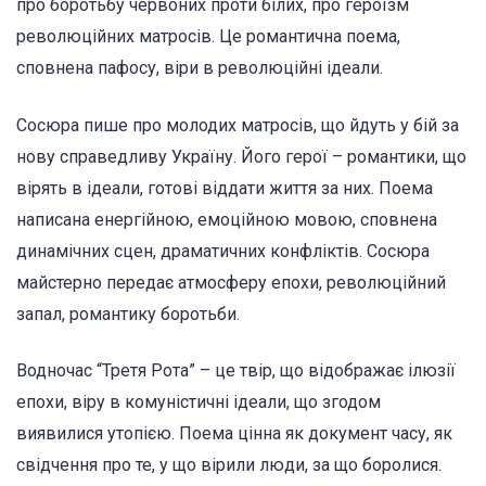
про боротьбу червоних проти білих, про героїзм
революційних матросів. Це романтична поема,
сповнена пафосу, віри в революційні ідеали.
Сосюра пише про молодих матросів, що йдуть у бій за
нову справедливу Україну. Його герої – романтики, що
вірять в ідеали, готові віддати життя за них. Поема
написана енергійною, емоційною мовою, сповнена
динамічних сцен, драматичних конфліктів. Сосюра
майстерно передає атмосферу епохи, революційний
запал, романтику боротьби.
Водночас “Третя Рота” – це твір, що відображає ілюзії
епохи, віру в комуністичні ідеали, що згодом
виявилися утопією. Поема цінна як документ часу, як
свідчення про те, у що вірили люди, за що боролися.