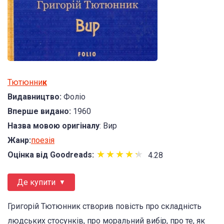
Тютюнни
к
Видавництво:
Фоліо
Вперше видано:
1960
Назва мовою оригіналу
: Вир
Жанр:
поезія
★
★
★
★
★
★
★
★
★
★
Оцінка від Goodreads:
4.28
Де купити
Григорій Тютюнник створив повість про складність
людських стосунків, про моральний вибір, про те, як