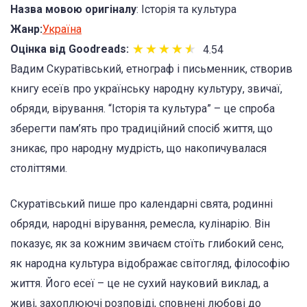
Назва мовою оригіналу
: Історія та культура
Жанр:
Україна
★
★
★
★
★
★
★
★
★
★
Оцінка від Goodreads:
4.54
Вадим Скуратівський, етнограф і письменник, створив
книгу есеїв про українську народну культуру, звичаї,
обряди, вірування. “Історія та культура” – це спроба
зберегти пам’ять про традиційний спосіб життя, що
зникає, про народну мудрість, що накопичувалася
століттями.
Скуратівський пише про календарні свята, родинні
обряди, народні вірування, ремесла, кулінарію. Він
показує, як за кожним звичаєм стоїть глибокий сенс,
як народна культура відображає світогляд, філософію
життя. Його есеї – це не сухий науковий виклад, а
живі, захоплюючі розповіді, сповнені любові до