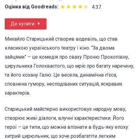
★
★
★
★
★
★
★
★
★
★
Оцінка від Goodreads:
4.37
Де купити
Михайло Старицький створив водевіль, що став
класикою українського театру і кіно. “За двома
зайцями” – це комедія про сваху Проню Прокопівну,
циру­льника Голохвастого, що мріє про багату наречену,
та його кохану Галю. Це весела, динамічна п’єса,
сповнена гумору, несподіваних ситуацій, яскравих
характерів.
Старицький майстерно використовує народну мову,
створює живі діалоги, влучні характеристики. Його
герої – це типи, що можна впізнати в будь-яку епоху:
хитрий цирюльник, що хоче розбагатіти легким