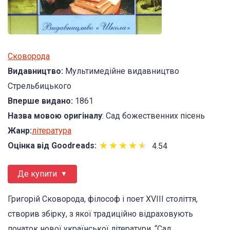
Сковорода
Видавництво:
Мультимедійне видавництво
Стрельбицького
Вперше видано:
1861
Назва мовою оригіналу
: Сад божественних пісень
Жанр:
література
★
★
★
★
★
★
★
★
★
★
Оцінка від Goodreads:
4.54
Де купити
Григорій Сковорода, філософ і поет XVIII століття,
створив збірку, з якої традиційно відраховують
початок нової української літератури. “Сад