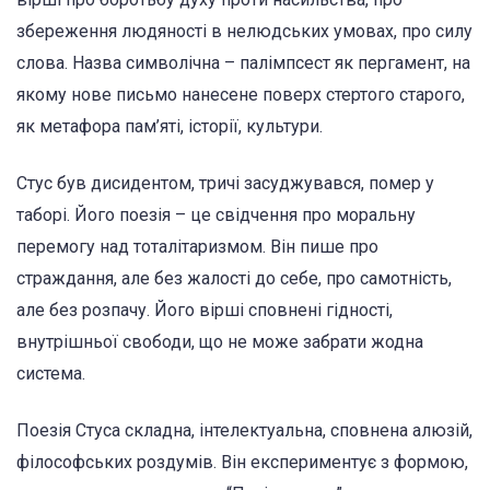
збереження людяності в нелюдських умовах, про силу
слова. Назва символічна – палімпсест як пергамент, на
якому нове письмо нанесене поверх стертого старого,
як метафора пам’яті, історії, культури.
Стус був дисидентом, тричі засуджувався, помер у
таборі. Його поезія – це свідчення про моральну
перемогу над тоталітаризмом. Він пише про
страждання, але без жалості до себе, про самотність,
але без розпачу. Його вірші сповнені гідності,
внутрішньої свободи, що не може забрати жодна
система.
Поезія Стуса складна, інтелектуальна, сповнена алюзій,
філософських роздумів. Він експериментує з формою,