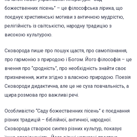
божественних пісень” – це філософська лірика, що
поєднує християнські мотиви з античною мудрістю,
релігійність із світськістю, народну традицію з
високою культурою.
Сковорода пише про пошук щастя, про самопізнання,
про гармонію з природою і Богом. Його філософія – це
вчення про “сродність”, про необхідність знайти своє
призначення, жити згідно з власною природою. Поезія
Сковороди дидактична, але це не суха повчальність, а
щира розмова про важливі речі.
Особливістю “Саду божественних пісень” є поєднання
різних традицій – біблійної, античної, народної.
Сковорода створює синтез різних культур, показує