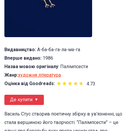
Видавництво:
А-ба-ба-га-ла-ма-га
Вперше видано:
1986
Назва мовою оригіналу
: Палімпсести
Жанр:
художня література
★
★
★
★
★
★
★
★
★
★
Оцінка від Goodreads:
4.73
Де купити
Василь Стус створив поетичну збірку в ув’язненні, що
стала вершиною його творчості. “Палімпсести” – це
вірші про боротьбу духу проти насильства, про