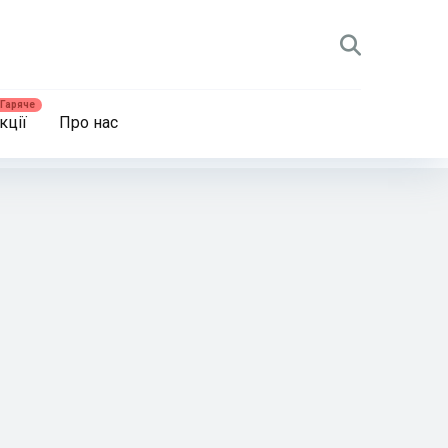
кції
Про нас