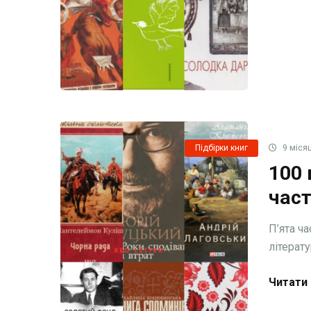
Підбірки книг
9 місяц
100 
част
П’ята ч
літерату
Читати 