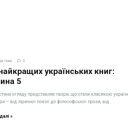
ів тому
0
найкращих українських книг:
ина 5
астина огляду представляє твори, що стали класикою україн
ри – від ліричної поезії до філософської прози, від ...
далі »