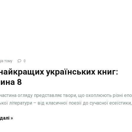
ів тому
0
найкращих українських книг:
ина 8
частина огляду представляє твори, що охоплюють різні еп
кої літератури – від класичної поезії до сучасної есеїстики, .
далі »