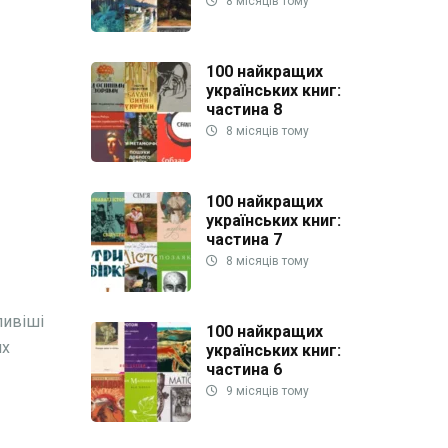
8 місяців тому
100 найкращих
українських книг:
частина 8
8 місяців тому
100 найкращих
українських книг:
частина 7
8 місяців тому
ливіші
100 найкращих
их
українських книг:
частина 6
9 місяців тому