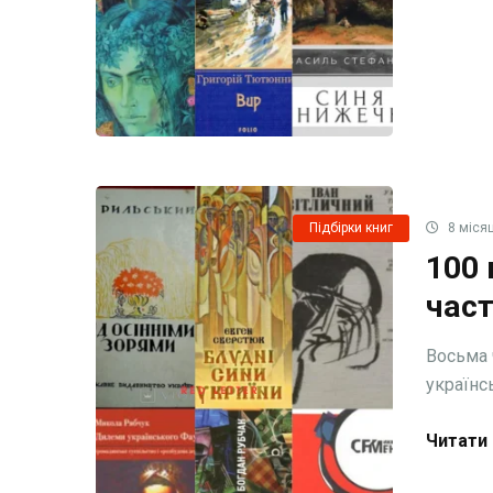
Підбірки книг
8 місяц
100 
част
Восьма 
українсь
Читати 