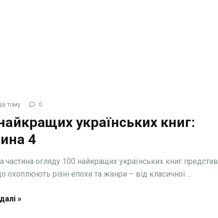
ів тому
0
найкращих українських книг:
ина 4
а частина огляду 100 найкращих українських книг предста
о охоплюють різні епохи та жанри – від класичної ...
далі »