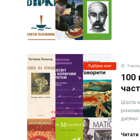
Підбірки книг
9 місяц
100 
част
Шоста ч
різнома
дитячої п
Читати 