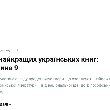
ів тому
0
найкращих українських книг:
ина 9
 частина огляду представляє твори, що охоплюють найваж
раїнської літератури – від національної ідеї до філософськ
 ...
далі »