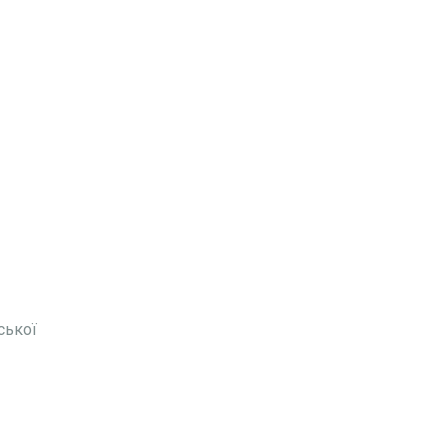
ської