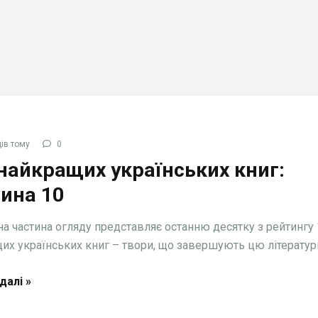
ів тому
0
найкращих українських книг:
ина 10
а частина огляду представляє останню десятку з рейтингу
их українських книг – твори, що завершують цю літературну
далі »