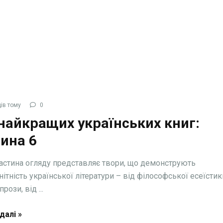
ів тому
0
найкращих українських книг:
ина 6
астина огляду представляє твори, що демонструють
нітність української літератури – від філософської есеїстик
рози, від ...
далі »