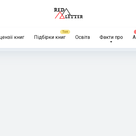
цензії книг
Підбірки книг
Освіта
Факти про
А