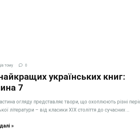
ів тому
0
найкращих українських книг:
ина 7
астина огляду представляє твори, що охоплюють різні пері
кої літератури – від класики XIX століття до сучасних ...
далі »