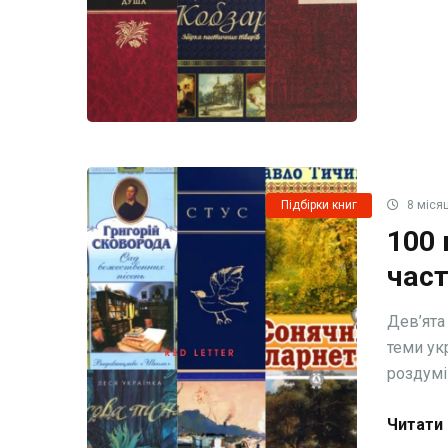
Підбірки книг
8 місяц
100 
част
Дев’ята
теми ук
роздумів,
Читати 