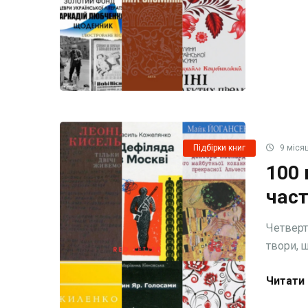
Підбірки книг
9 місяц
100 
част
Четверт
твори, щ
Читати 