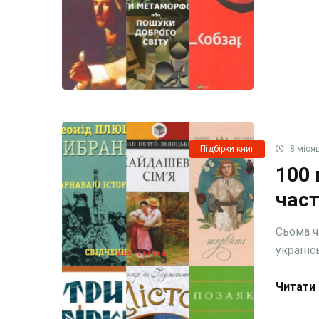
Підбірки книг
8 місяц
100 
част
Сьома ч
українсь
Читати 