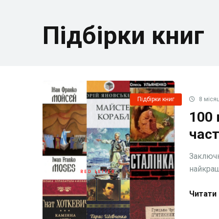
Підбірки книг
Підбірки книг
8 місяц
100 
част
Заключн
найкращ
Читати 