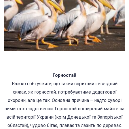
Горностай
Важко собі уявити, що такий спритний і всеїдний
хижак, як горностай, потребуватиме додаткової
охорони, але це так. Основна причина – надто суворі
зими та холодні весни. Горностай поширений майже на
всій території України (крім Донецької та Запорізької
областей), чудово бігає, плаває та лазить по деревах.