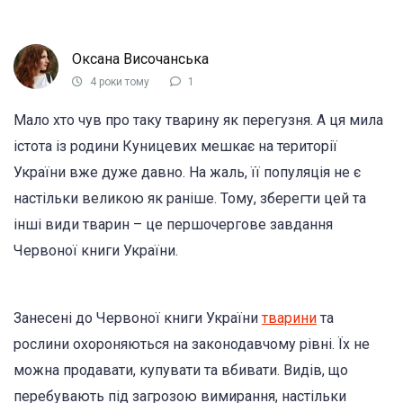
Оксана Височанська
4 роки тому
1
Мало хто чув про таку тварину як перегузня. А ця мила
істота із родини Куницевих мешкає на території
України вже дуже давно. На жаль, її популяція не є
настільки великою як раніше. Тому, зберегти цей та
інші види тварин – це першочергове завдання
Червоної книги України.
Занесені до Червоної книги України
тварини
та
рослини охороняються на законодавчому рівні. Їх не
можна продавати, купувати та вбивати. Видів, що
перебувають під загрозою вимирання, настільки