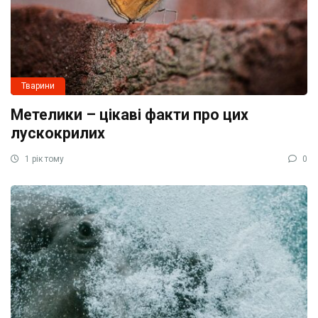
Тварини
Метелики – цікаві факти про цих
лускокрилих
1 рік тому
0