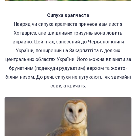
Сипуха крапчаста
Навряд чи сипуха крапчаста принесе вам лист з
Хогвартса, але шкідливих гризунів вона ловить
вправно. Цей птах, занесений до Червоної книги
України, поширений на Закарпатті та в деяких
центральних областях України. Його можна впізнати за
брунатним (подекуди рудуватим) верхом та жовто-
білим низом. До речі, сипухи не пугукають, як звичайні
сови, а кричать.