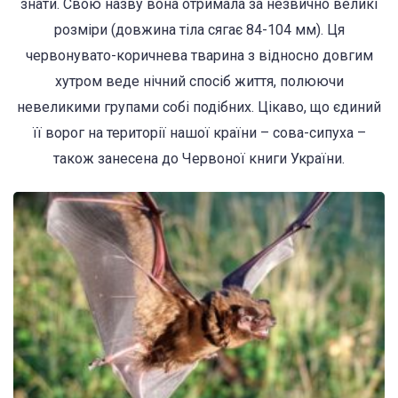
знати. Свою назву вона отримала за незвично великі
розміри (довжина тіла сягає 84-104 мм). Ця
червонувато-коричнева тварина з відносно довгим
хутром веде нічний спосіб життя, полюючи
невеликими групами собі подібних. Цікаво, що єдиний
її ворог на території нашої країни – сова-сипуха –
також занесена до Червоної книги України.