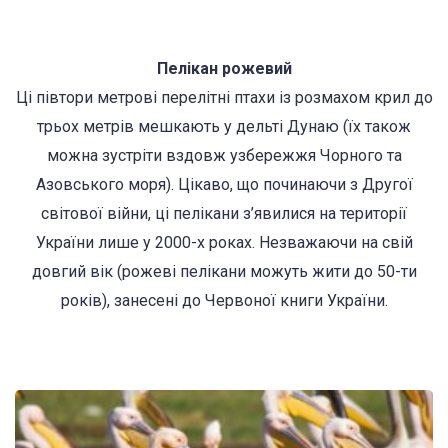
Пелікан рожевий
Ці півтори метрові перелітні птахи із розмахом крил до
трьох метрів мешкають у дельті Дунаю (їх також
можна зустріти вздовж узбережжя Чорного та
Азовського моря). Цікаво, що починаючи з Другої
світової війни, ці пелікани з’явилися на території
України лише у 2000-х роках. Незважаючи на свій
довгий вік (рожеві пелікани можуть жити до 50-ти
років), занесені до Червоної книги України.