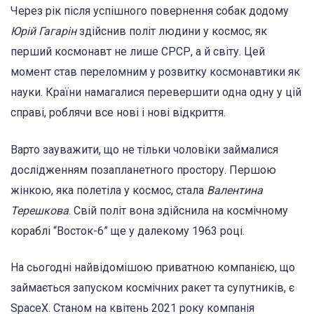
Через рік після успішного повернення собак додому
Юрій Гагарін
здійснив політ людини у космос, як
перший космонавт не лише СРСР, а й світу. Цей
момент став переломним у розвитку космонавтики як
науки. Країни намагалися перевершити одна одну у цій
справі, роблячи все нові і нові відкриття.
Варто зауважити, що не тільки чоловіки займалися
дослідженням позапланетного простору. Першою
жінкою, яка полетіла у космос, стала
Валентина
Терешкова
. Свій політ вона здійснила на космічному
кораблі “Восток-6” ще у далекому 1963 році.
На сьогодні найвідомішою приватною компанією, що
займається запуском космічних ракет та супутників, є
SpaceX. Станом на квітень 2021 року компанія