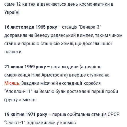
саме 12 квітня відзначається день космонавтики в
Україні.
16 листопада 1965 року
– станція “Венера-3”
доправила на Венеру радянський вимпел, таким чином
ставши першою станцією Землі, що досягла іншої
планети.
21 липня 1969 року
– нога людини (а точніше
американця Ніла Армстронга) вперше ступила на
Місяць
. Завдяки місячній експедиції корабля
“Аполлон-11” на Землю були доставлені перші проби
ґрунту з місяця.
19 квітня 1971 року
– перша орбітальна станція СРСР
“Салют-1” відправилась у космос.