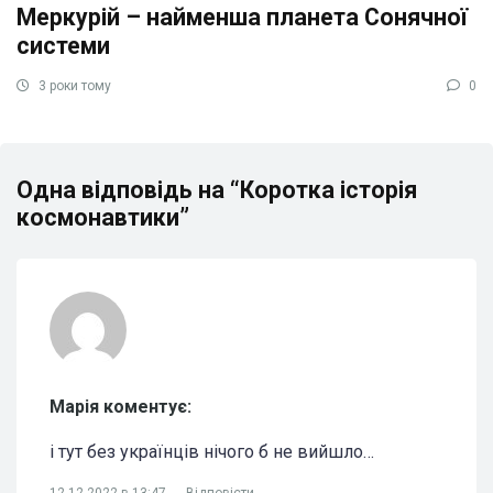
Меркурій – найменша планета Сонячної
системи
3 роки тому
0
Одна відповідь на “Коротка історія
космонавтики”
Марія коментує:
і тут без українців нічого б не вийшло…