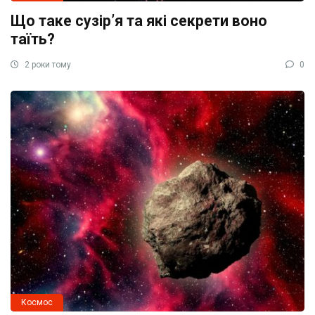
Що таке сузірʼя та які секрети воно
таїть?
2 роки тому
0
Космос