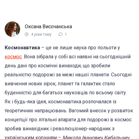
Оксана Височанська
4 роки тому
1
Космонавтика
– це не лише наука про польоти у
космос
. Вона зібрала у собі всі наявні на сьогоднішній
день дані про космічні винаходи, що зробили
реальністю подорожі за межі нашої планети. Сьогодні
вивчення нових зірок, планет та галактик стало
буденністю для багатьох науковців по всьому світу.
Як і будь-яка ідея, космонавтика розпочалася із
теоретичних напрацювань. Вагомий внесок у розвиток
концепції про літальні апарати для подорожі в космос
зробив винахідник і революціонер-народник з
українським корінням –
Микола Іванович Кибальчич
.