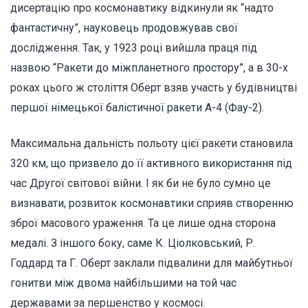
дисертацію про космонавтику відкинули як “надто
фантастичну”, науковець продовжував свої
дослідження. Так, у 1923 році вийшла праця під
назвою “Ракети до міжпланетного простору”, а в 30-х
роках цього ж століття Оберт взяв участь у будівництві
першої німецької балістичної ракети А-4 (Фау-2).
Максимальна дальність польоту цієї ракети становила
320 км, що призвело до її активного використання під
час Другої світової війни. І як би не було сумно це
визнавати, розвиток космонавтики сприяв створенню
зброї масового ураження. Та це лише одна сторона
медалі. З іншого боку, саме К. Ціолковський, Р.
Годдард та Г. Оберт заклали підвалини для майбутньої
гонитви між двома найбільшими на той час
державами за першенство у космосі.