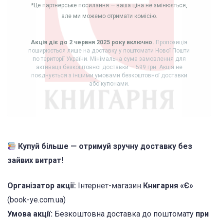
*Це партнерське посилання — ваша ціна не змінюється,
але ми можемо отримати комісію.
Акція діє до 2 червня 2025 року включно.
Пропозиція
поширюється лише на доставку у поштомати Нової Пошти
по території України. Мінімальна сума замовлення для
активації безкоштовної доставки — 599 грн. Акція не
поєднується з іншими умовами безкоштовної доставки
або купонами.
Купуй більше — отримуй зручну доставку без
зайвих витрат!
Організатор акції:
Інтернет-магазин
Книгарня «Є»
(book-ye.com.ua)
Умова акції:
Безкоштовна доставка до поштомату
при