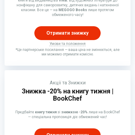
книги від видавництва
Vivat
: від художньої літератури до
нонфікшну для саморозвитку, дитячих видань і натхненної
класики. Все це — на
MEGOGO Books
лише протягом
обмеженого часу!
Отримати знижку
Умови та положення
*Це партнерське посилання — ваша ціна не змінюється, але
ми можемо отримати комісію.
Акції та Знижки
Знижка -20% на книгу тижня |
BookChef
Придбайте
книгу тижня
зі
знижкою -20%
лише на BookChef
— спеціальна пропозиція діє обмежений час!