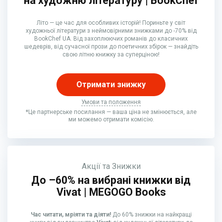
на художню літературу | BookChef
Літо — це час для особливих історій! Пориньте у світ
художньої літератури з неймовірними знижками до -70% від
BookChef UA. Від захоплюючих романів до класичних
шедеврів, від сучасної прози до поетичних збірок — знайдіть
свою літню книжку за суперціною!
Отримати знижку
Умови та положення
*Це партнерське посилання — ваша ціна не змінюється, але
ми можемо отримати комісію.
Акції та Знижки
До –60% на вибрані книжки від
Vivat | MEGOGO Books
Час читати, мріяти та діяти!
До 60% знижки на найкращі