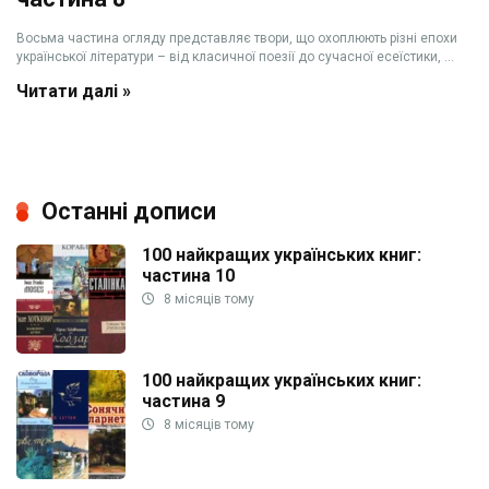
Восьма частина огляду представляє твори, що охоплюють різні епохи
української літератури – від класичної поезії до сучасної есеїстики, ...
Читати далі »
Останні дописи
100 найкращих українських книг:
частина 10
8 місяців тому
100 найкращих українських книг:
частина 9
8 місяців тому