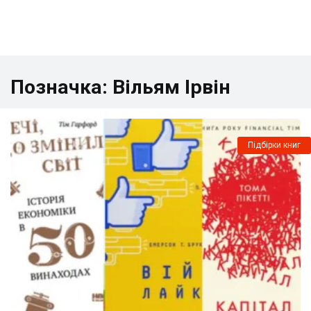
Позначка:
Вільям Ірвін
Підбірки книг